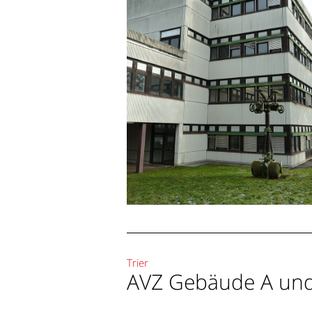
[ AVZ Geb. A und B
Trier
Trier
AVZ Gebäude A un