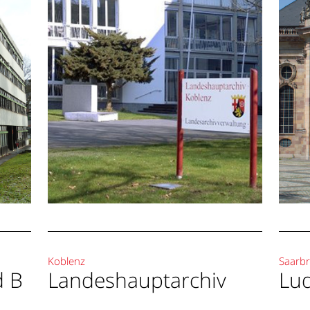
[ Landeshauptarchiv
 ]
]
Koblenz
Koblenz
Saarb
d B
Landeshauptarchiv
Lud