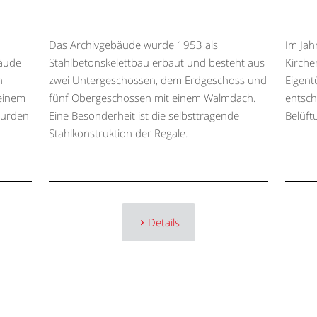
Das Archivgebäude wurde 1953 als
Im Jah
bäude
Stahlbetonskelettbau erbaut und besteht aus
Kirche
n
zwei Untergeschossen, dem Erdgeschoss und
Eigent
 einem
fünf Obergeschossen mit einem Walmdach.
entsch
wurden
Eine Besonderheit ist die selbsttragende
Belüft
Stahlkonstruktion der Regale.
Details