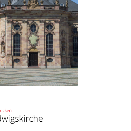
[ Ludwigskirche ]
Saarbrücken
rücken
wigskirche