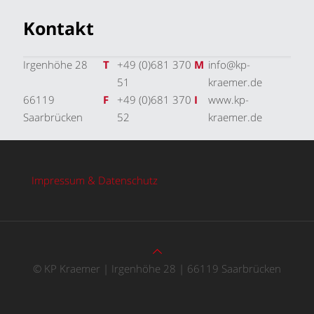
Kontakt
Irgenhöhe 28
T
+49 (0)681 370
M
info@kp-
51
kraemer.de
66119
F
+49 (0)681 370
I
www.kp-
Saarbrücken
52
kraemer.de
Impressum & Datenschutz
© KP Kraemer | Irgenhöhe 28 | 66119 Saarbrücken